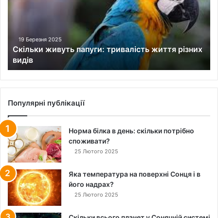
ь
к
и
ж
19 Березня 2025
Скільки живуть папуги: тривалість життя різних
и
видів
в
у
т
ь
п
Популярні публікації
а
п
Норма білка в день: скільки потрібно
у
споживати?
г
и
25 Лютого 2025
:
т
Яка температура на поверхні Сонця і в
р
його надрах?
и
25 Лютого 2025
в
а
Скільки всього планет у Сонячній системі