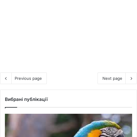
Previous page
Next page
Вибрані публікації
С
к
і
л