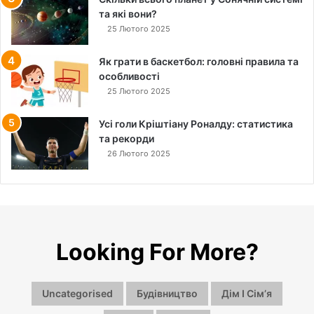
л
та які вони?
і
25 Лютого 2025
с
т
Як грати в баскетбол: головні правила та
ь
особливості
ж
25 Лютого 2025
и
т
Усі голи Кріштіану Роналду: статистика
т
та рекорди
я
26 Лютого 2025
р
і
з
н
и
х
в
Looking For More?
и
д
і
Uncategorised
Будівництво
Дім І Сімʼя
в