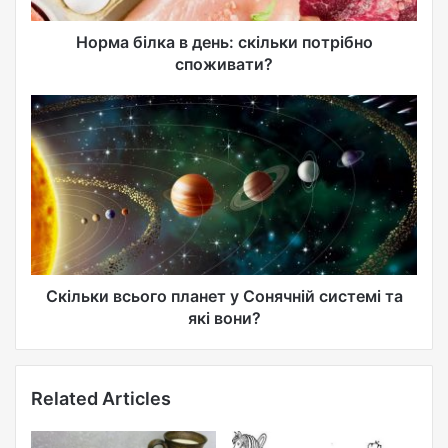
d
d
Норма білка в день: скільки потрібно
r
споживати?
e
s
s
Скільки всього планет у Сонячній системі та
які вони?
Related Articles