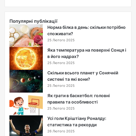
ж
и
в
Популярні публікації
у
Норма білка в день: скільки потрібно
т
споживати?
ь
п
25 Лютого 2025
а
Яка температура на поверхні Сонця і
п
в його надрах?
у
25 Лютого 2025
г
и
Скільки всього планет у Сонячній
:
системі та які вони?
т
25 Лютого 2025
р
Як грати в баскетбол: головні
и
правила та особливості
в
25 Лютого 2025
а
л
Усі голи Кріштіану Роналду:
і
статистика та рекорди
с
26 Лютого 2025
т