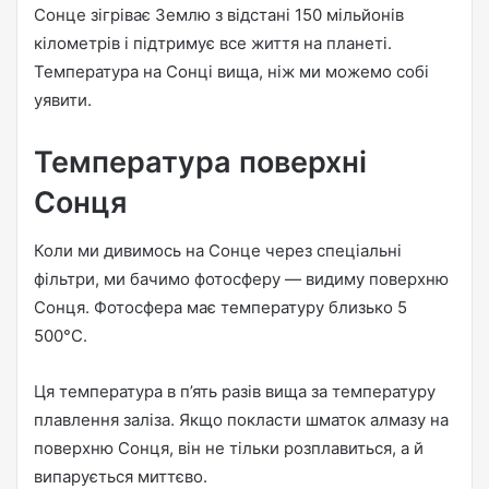
Сонце зігріває Землю з відстані 150 мільйонів
n
кілометрів і підтримує все життя на планеті.
e
Температура на Сонці вища, ніж ми можемо собі
m
a
уявити.
i
l
Температура поверхні
Сонця
Коли ми дивимось на Сонце через спеціальні
фільтри, ми бачимо фотосферу — видиму поверхню
Сонця. Фотосфера має температуру близько 5
500°C.
Ця температура в п’ять разів вища за температуру
плавлення заліза. Якщо покласти шматок алмазу на
поверхню Сонця, він не тільки розплавиться, а й
випарується миттєво.