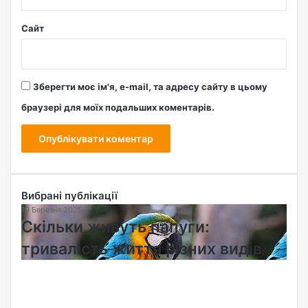
Сайт
Зберегти моє ім'я, e-mail, та адресу сайту в цьому
браузері для моїх подальших коментарів.
Вибрані публікації
19 Березня 2025
С
Скільки живуть папуги:
к
і
тривалість життя різних видів
л
ь
к
и