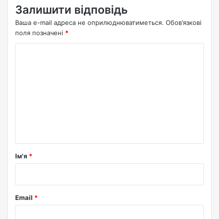
Залишити відповідь
Ваша e-mail адреса не оприлюднюватиметься.
Обов’язкові
поля позначені
*
К
о
м
е
н
т
а
р
Ім'я
*
*
Email
*