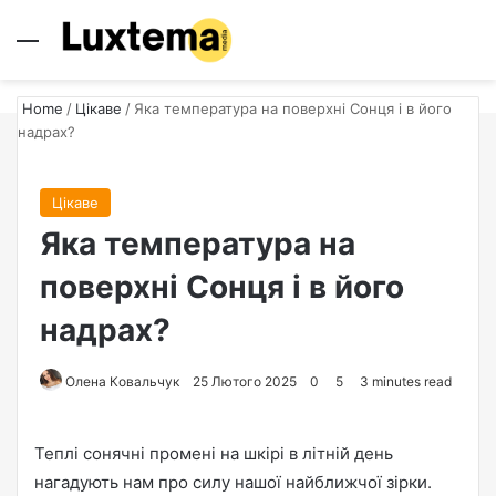
Menu
S
Home
/
Цікаве
/
Яка температура на поверхні Сонця і в його
надрах?
Цікаве
Яка температура на
поверхні Сонця і в його
надрах?
Олена Ковальчук
S
25 Лютого 2025
0
5
3 minutes read
e
n
Теплі сонячні промені на шкірі в літній день
d
нагадують нам про силу нашої найближчої зірки.
a