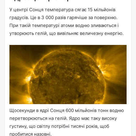
У центрі Сонця температура сягає 15 мільйонів
градусів. Це в 3 000 разів гарячіше за поверхню.
При такій температурі атоми водню зливаються і
утворюють гелій, що вивільняє величезну енергію.
Щосекунди в ядрі Сонця 600 мільйонів тонн водню
перетворюються на гелій. Ядро має таку високу
густину, що світлу потрібні тисячі років, щоб
пробитися назовні.