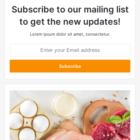
Subscribe to our mailing list
to get the new updates!
Lorem ipsum dolor sit amet, consectetur.
E
n
t
e
r
y
o
u
r
E
m
a
i
l
a