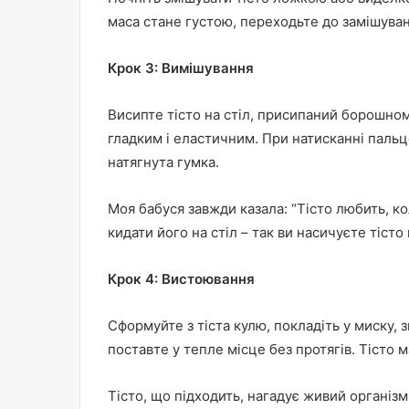
маса стане густою, переходьте до замішува
Крок 3: Вимішування
Висипте тісто на стіл, присипаний борошном
гладким і еластичним. При натисканні пальц
натягнута гумка.
Моя бабуся завжди казала: “Тісто любить, ко
кидати його на стіл – так ви насичуєте тісто
Крок 4: Вистоювання
Сформуйте з тіста кулю, покладіть у миску,
поставте у тепле місце без протягів. Тісто м
Тісто, що підходить, нагадує живий організм,