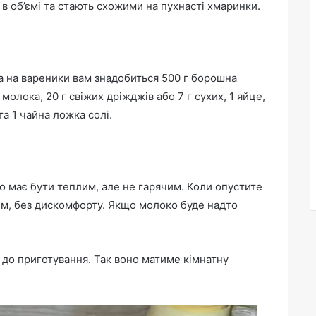
в об’ємі та стають схожими на пухнасті хмаринки.
а на вареники вам знадобиться 500 г борошна
олока, 20 г свіжих дріжджів або 7 г сухих, 1 яйце,
та 1 чайна ложка солі.
но має бути теплим, але не гарячим. Коли опустите
им, без дискомфорту. Якщо молоко буде надто
 до приготування. Так воно матиме кімнатну