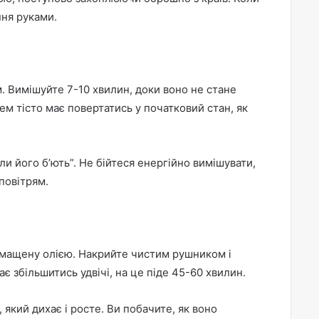
ння руками.
. Вимішуйте 7-10 хвилин, доки воно не стане
ем тісто має повертатись у початковий стан, як
ли його б’ють”. Не бійтеся енергійно вимішувати,
 повітрям.
 змащену олією. Накрийте чистим рушником і
ає збільшитись удвічі, на це піде 45-60 хвилин.
 який дихає і росте. Ви побачите, як воно