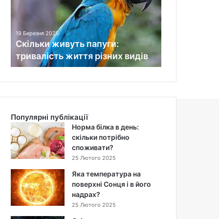
ь
к
и
19 Березня 2025
ж
Скільки живуть папуги:
и
тривалість життя різних видів
в
у
т
ь
п
а
Популярні публікації
п
Норма білка в день:
у
скільки потрібно
г
споживати?
и
25 Лютого 2025
:
т
Яка температура на
р
поверхні Сонця і в його
и
надрах?
в
25 Лютого 2025
а