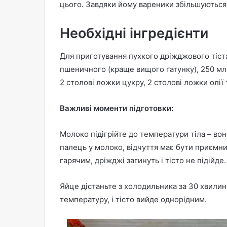
цього. Завдяки йому вареники збільшуються 
Необхідні інгредієнти
Для приготування пухкого дріжджового тіст
пшеничного (краще вищого ґатунку), 250 мл м
2 столові ложки цукру, 2 столові ложки олії 
Важливі моменти підготовки:
Молоко підігрійте до температури тіла – во
палець у молоко, відчуття має бути приємн
гарячим, дріжджі загинуть і тісто не підійде.
Яйце дістаньте з холодильника за 30 хвилин
температуру, і тісто вийде однорідним.