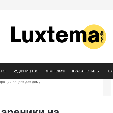
Random A
Sideb
S
ВТО
БУДІВНИЦТВО
ДІМ І СІМʼЯ
КРАСА І СТИЛЬ
ТЕ
 кращий рецепт для дому
вареники на