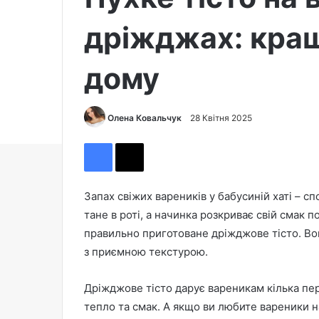
дріжджах: кра
дому
Олена Ковальчук
S
28 Квітня 2025
e
Facebook
X
n
d
a
Запах свіжих вареників у бабусиній хаті – спо
n
тане в роті, а начинка розкриває свій смак 
e
правильно приготоване дріжджове тісто. Во
m
з приємною текстурою.
a
i
Дріжджове тісто дарує вареникам кілька пе
l
тепло та смак. А якщо ви любите вареники н