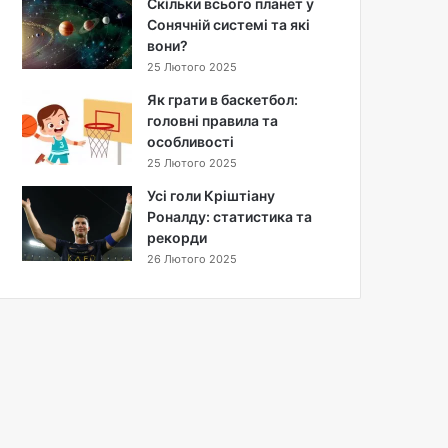
Скільки всього планет у
л
Сонячній системі та які
і
вони?
с
т
25 Лютого 2025
ь
Як грати в баскетбол:
ж
головні правила та
и
особливості
т
25 Лютого 2025
т
я
Усі голи Кріштіану
р
Роналду: статистика та
і
рекорди
з
26 Лютого 2025
н
и
х
в
и
д
і
в