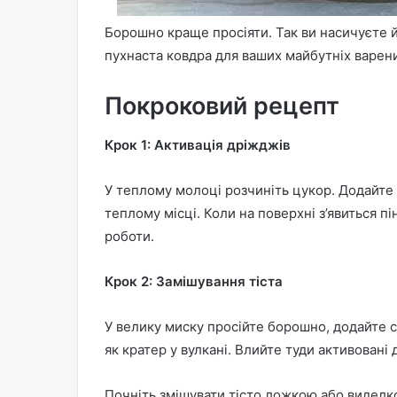
Борошно краще просіяти. Так ви насичуєте йо
пухнаста ковдра для ваших майбутніх варени
Покроковий рецепт
Крок 1: Активація дріжджів
У теплому молоці розчиніть цукор. Додайте 
теплому місці. Коли на поверхні з’явиться пі
роботи.
Крок 2: Замішування тіста
У велику миску просійте борошно, додайте с
як кратер у вулкані. Влийте туди активовані 
Почніть змішувати тісто ложкою або виделк