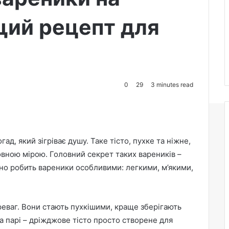
щий рецепт для
0
29
3 minutes read
гад, який зігріває душу. Таке тісто, пухке та ніжне,
повною мірою. Головний секрет таких вареників –
но робить вареники особливими: легкими, м’якими,
реваг. Вони стають пухкішими, краще зберігають
а парі – дріжджове тісто просто створене для