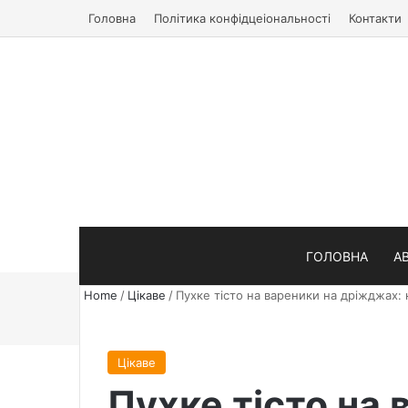
Головна
Політика конфідцеіональності
Контакти
ГОЛОВНА
А
Home
/
Цікаве
/
Пухке тісто на вареники на дріжджах:
Цікаве
Пухке тісто на 