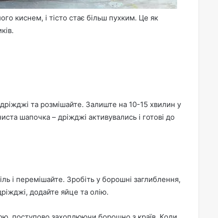
го киснем, і тісто стає більш пухким. Це як
ків.
дріжджі та розмішайте. Залиште на 10-15 хвилин у
ниста шапочка – дріжджі активувались і готові до
іль і перемішайте. Зробіть у борошні заглиблення,
дріжджі, додайте яйце та олію.
ою, поступово захоплюючи борошно з країв. Коли