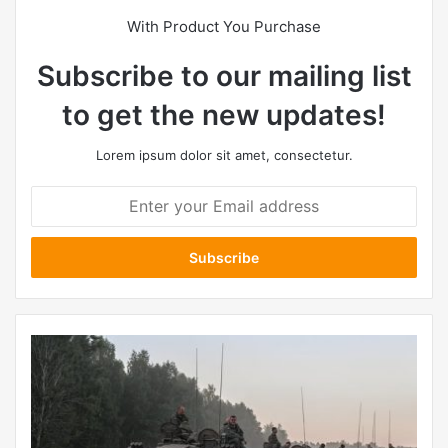
With Product You Purchase
Subscribe to our mailing list
to get the new updates!
Lorem ipsum dolor sit amet, consectetur.
E
n
t
e
r
y
o
u
r
E
m
a