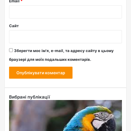
Email
*
Сайт
Зберегти моє ім'я, e-mail, та адресу сайту в цьому
браузері для моїх подальших коментарів.
Вибрані публікації
С
к
і
л
ь