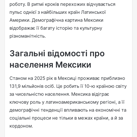
роботу. В ритмі кроків перехожих відчувається
n
пульс однієї з найбільших країн Латинської
e
Америки. Демографічна картина Мексики
m
a
відображає її багату історію та культурну
i
різноманітність.
l
Загальні відомості про
населення Мексики
Станом на 2025 рік в Мексиці проживає приблизно
131,9 мільйонів осіб. Це робить її 10-ю країною світу
за чисельністю населення. Мексика відіграє
ключову роль у латиноамериканському регіоні, а її
демографічні тенденції впливають на економічні та
соціальні процеси не тільки в межах країни, а й за
кордоном.