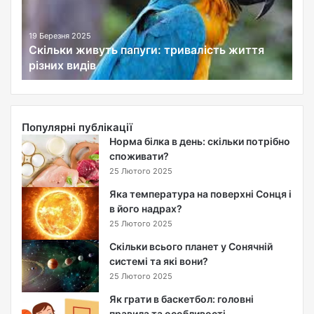
к
и
ж
19 Березня 2025
Скільки живуть папуги: тривалість життя
и
різних видів
в
у
т
ь
п
Популярні публікації
а
Норма білка в день: скільки потрібно
п
споживати?
у
25 Лютого 2025
г
Яка температура на поверхні Сонця і
и
в його надрах?
:
25 Лютого 2025
т
р
Скільки всього планет у Сонячній
и
системі та які вони?
в
25 Лютого 2025
а
Як грати в баскетбол: головні
л
правила та особливості