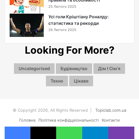
і
25 Лютого 2025
с
т
Усі голи Кріштіану Роналду:
ь
статистика та рекорди
ж
26 Лютого 2025
и
т
т
Looking For More?
я
р
і
Uncategorised
Будівництво
Дім І Сімʼя
з
н
Техно
Цікаве
и
х
в
и
© Copyright 2026, All Rights Reserved |
Topiclab.com.ua
д
і
Головна
Політика конфідцеіональності
Контакти
в