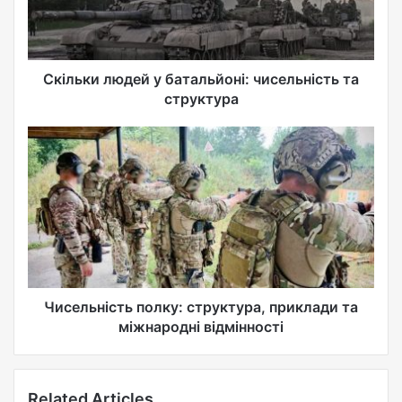
i
l
a
d
d
Скільки людей у батальйоні: чисельність та
r
структура
e
s
s
Чисельність полку: структура, приклади та
міжнародні відмінності
Related Articles