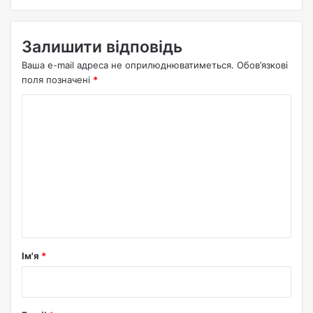
Залишити відповідь
Ваша e-mail адреса не оприлюднюватиметься.
Обов’язкові
поля позначені
*
К
о
м
е
н
т
а
р
Ім'я
*
*