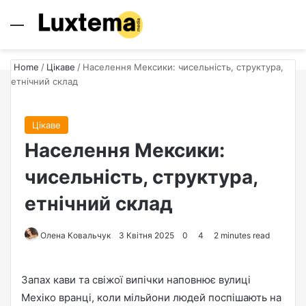
Menu
S
Home
/
Цікаве
/
Населення Мексики: чисельність, структура,
етнічний склад
Цікаве
Населення Мексики:
чисельність, структура,
етнічний склад
Олена Ковальчук
S
3 Квітня 2025
0
4
2 minutes read
e
n
Запах кави та свіжої випічки наповнює вулиці
d
Мехіко вранці, коли мільйони людей поспішають на
a