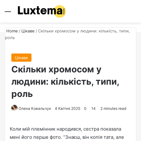
Menu
S
Home
/
Цікаве
/
Скільки хромосом у людини: кількість, типи,
роль
Цікаве
Скільки хромосом у
людини: кількість, типи,
роль
Олена Ковальчук
S
4 Квітня 2025
0
14
2 minutes read
e
n
Коли мій племінник народився, сестра показала
d
мені його перше фото. “Знаєш, він копія тата, але
a