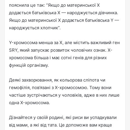
пояснила це так: “Якщо до материнської X
додається батьківська X — народжується дівчинка.
Якщо до материнської X додається батьківська Y —
народжується хлопчик”.
Y-хромосома менша за X, але містить важливий ген
SRY, який запускає розвиток чоловічих ознак. X-
хромосома більша і має сотні генів для різних
функцій організму.
Деякі захворювання, як кольорова сліпота чи
гемофілія, пов’язані з X-хромосомою. Тому вони
частіше зустрічаються у чоловіків, адже в них лише
одна X-хромосома.
Дізнайтеся у своїй родині, які риси ви успадкували
від мами, а які від тата. Це допоможе вам краще