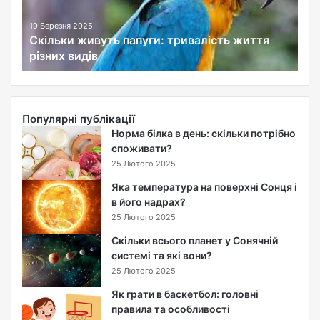
и
ж
19 Березня 2025
Скільки живуть папуги: тривалість життя
и
різних видів
в
у
т
ь
п
Популярні публікації
а
Норма білка в день: скільки потрібно
п
споживати?
у
25 Лютого 2025
г
Яка температура на поверхні Сонця і
и
в його надрах?
:
25 Лютого 2025
т
р
Скільки всього планет у Сонячній
и
системі та які вони?
в
25 Лютого 2025
а
Як грати в баскетбол: головні
л
правила та особливості
і