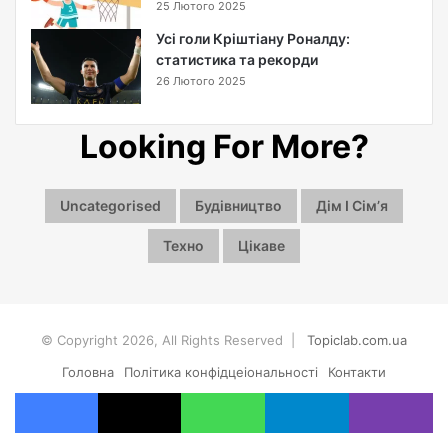
25 Лютого 2025
с
т
Усі голи Кріштіану Роналду:
ь
статистика та рекорди
ж
26 Лютого 2025
и
т
т
Looking For More?
я
р
і
Uncategorised
Будівництво
Дім І Сімʼя
з
н
Техно
Цікаве
и
х
в
и
© Copyright 2026, All Rights Reserved |
Topiclab.com.ua
д
і
Головна
Політика конфідцеіональності
Контакти
в
Facebook
X
WhatsApp
Telegram
Viber