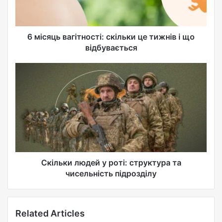
l
a
d
d
6 місяць вагітності: скільки це тижнів і що
r
відбувається
e
s
s
Скільки людей у роті: структура та
чисельність підрозділу
Related Articles