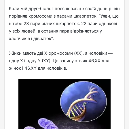
Коли мій друг-біолог пояснював це своїй доньці, він
порівняв хромосоми з парами шкарпеток: “Уяви, що
в тебе 23 пари різних шкарпеток. 22 пари однакові
у всіх людей, а остання пара відрізняється у
хлопчиків і дівчаток”.
Жінки мають дві X-хромосоми (XX), а чоловіки —
одну X і одну Y (XY). Це записують як 46,XX для
жінок і 46,XY для чоловіків.