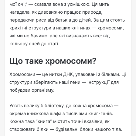
мої очі,” — сказала вона з усмішкою. Ця мить
n
нагадала, як дивовижно працює природа,
e
передаючи риси від батьків до дітей. За цим стоять
m
a
крихітні структури в наших клітинах — хромосоми,
i
які ми не бачимо, але які визначають все: від
l
кольору очей до статі.
Що таке хромосоми?
Хромосоми — це нитки ДНК, упаковані з білками. Ці
структури зберігають наші гени — інструкції для
побудови організму.
Уявіть велику бібліотеку, де кожна хромосома —
окрема книжкова шафа з тисячами книг-генів.
Кожна така “книга” містить точні вказівки, як
створювати білки — будівельні блоки нашого тіла.