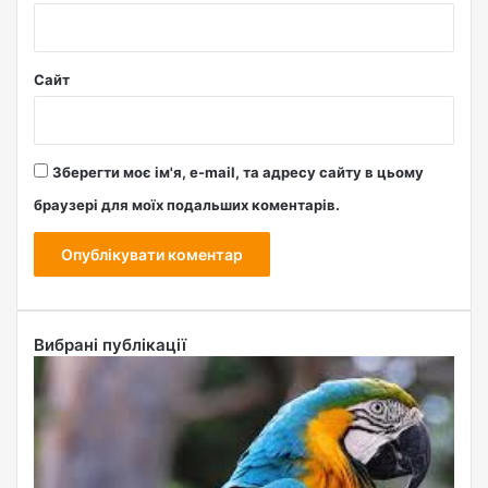
Сайт
Зберегти моє ім'я, e-mail, та адресу сайту в цьому
браузері для моїх подальших коментарів.
Вибрані публікації
С
к
і
л
ь
к