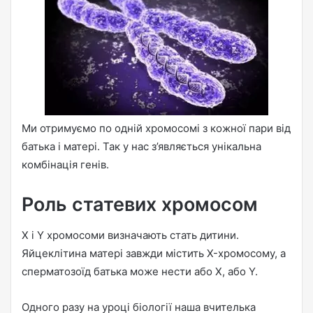
Ми отримуємо по одній хромосомі з кожної пари від
батька і матері. Так у нас з’являється унікальна
комбінація генів.
Роль статевих хромосом
X і Y хромосоми визначають стать дитини.
Яйцеклітина матері завжди містить X-хромосому, а
сперматозоїд батька може нести або X, або Y.
Одного разу на уроці біології наша вчителька