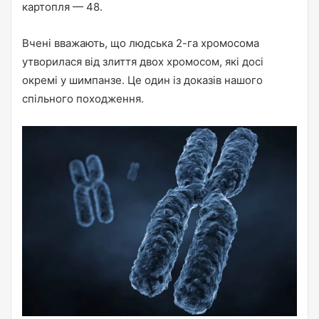
картопля — 48.
Вчені вважають, що людська 2-га хромосома
утворилася від злиття двох хромосом, які досі
окремі у шимпанзе. Це один із доказів нашого
спільного походження.