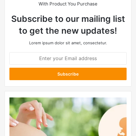
With Product You Purchase
Subscribe to our mailing list
to get the new updates!
Lorem ipsum dolor sit amet, consectetur.
E
n
t
e
r
y
o
u
r
E
m
a
i