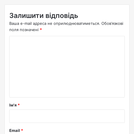
Залишити відповідь
Ваша e-mail адреса не оприлюднюватиметься.
Обов’язкові
поля позначені
*
К
о
м
е
н
т
а
р
Ім'я
*
*
Email
*